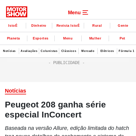
Menu
IstoÉ
Dinheiro
Revista IstoÉ
Rural
Gente
Planeta
Esportes
Menu
Mulher
Pet
Notícias
Avaliações
Colunistas
Clássicos
Mercado
Elétricos
Fórmula 1
Notícias
Peugeot 208 ganha série
especial InConcert
Baseada na versão Allure, edição limitada do hatch