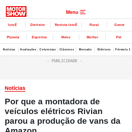
Menu
IstoÉ
Dinheiro
Revista IstoÉ
Rural
Gente
Planeta
Esportes
Menu
Mulher
Pet
Notícias
Avaliações
Colunistas
Clássicos
Mercado
Elétricos
Fórmula 1
Notícias
Por que a montadora de
veículos elétricos Rivian
parou a produção de vans da
Amazon