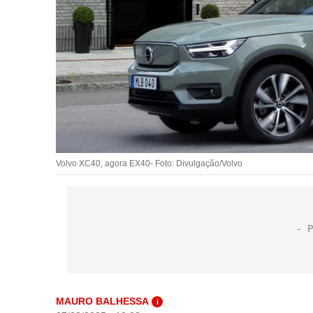
Volvo XC40, agora EX40- Foto: Divulgação/Volvo
MAURO BALHESSA
i