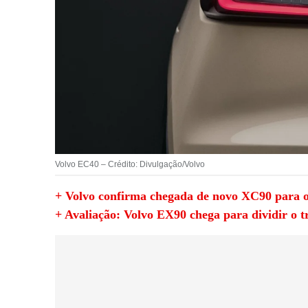
Volvo EC40 – Crédito: Divulgação/Volvo
+ Volvo confirma chegada de novo XC90 para o 
+ Avaliação: Volvo EX90 chega para dividir o 