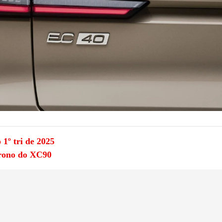
1º tri de 2025
trono do XC90