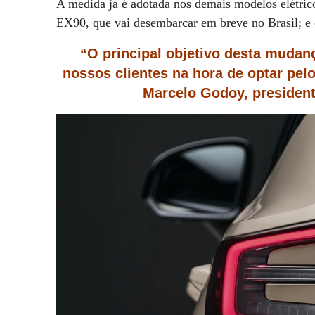
A medida já é adotada nos demais modelos elétric
EX90, que vai desembarcar em breve no Brasil; e
“O principal objetivo desta mudan
nossos clientes na hora de optar pe
Marcelo Godoy, president