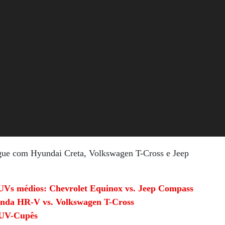
egue com Hyundai Creta, Volkswagen T-Cross e Jeep
SUVs médios: Chevrolet Equinox vs. Jeep Compass
onda HR-V vs. Volkswagen T-Cross
 SUV-Cupês