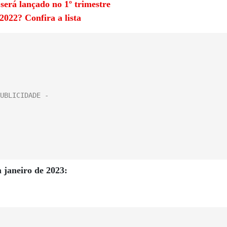
será lançado no 1º trimestre
022? Confira a lista
 janeiro de 2023: