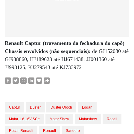
Renault Captur (travamento da fechadura do capô)
Chassis envolvidos (não sequenciais):
de GJ152080 até
GJ938860, HJ189623 até HJ671438, JJ001360 até
JJ998125, KJ279543 até KJ733972
Captur
Duster
Duster Oroch
Logan
Motor 1.6 16V SCe
Motor Show
Motorshow
Recall
Recall Renault
Renault
Sandero