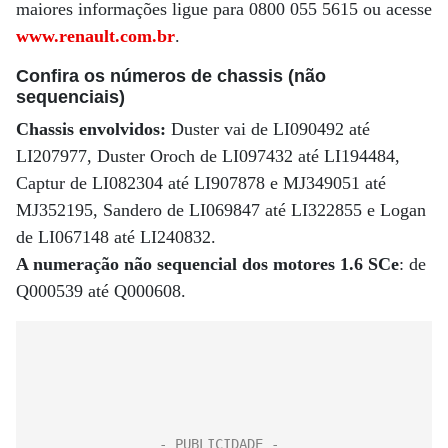
maiores informações ligue para 0800 055 5615 ou acesse
www.renault.com.br
.
Confira os números de chassis (não
sequenciais)
Chassis envolvidos:
Duster vai de LI090492 até
LI207977, Duster Oroch de LI097432 até LI194484,
Captur de LI082304 até LI907878 e MJ349051 até
MJ352195, Sandero de LI069847 até LI322855 e Logan
de LI067148 até LI240832.
A numeração não sequencial dos motores 1.6 SCe
: de
Q000539 até Q000608.