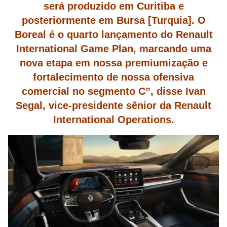
será produzido em Curitiba e
posteriormente em Bursa [Turquia]. O
Boreal é o quarto lançamento do Renault
International Game Plan, marcando uma
nova etapa em nossa premiumização e
fortalecimento de nossa ofensiva
comercial no segmento C”, disse Ivan
Segal, vice-presidente sênior da Renault
International Operations.