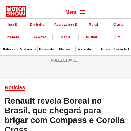
Menu
IstoÉ
Dinheiro
Revista IstoÉ
Rural
Gente
Planeta
Esportes
Menu
Mulher
Pet
Notícias
Avaliações
Colunistas
Clássicos
Mercado
Elétricos
Fórmula 1
Notícias
Renault revela Boreal no
Brasil, que chegará para
brigar com Compass e Corolla
Cross