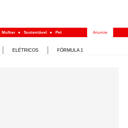
Mulher
Sustentável
Pet
Anuncie
ELÉTRICOS
FÓRMULA 1