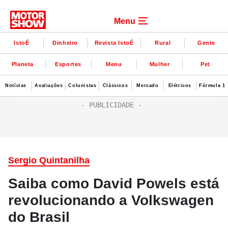
Menu
IstoÉ
Dinheiro
Revista IstoÉ
Rural
Gente
Planeta
Esportes
Menu
Mulher
Pet
Notícias
Avaliações
Colunistas
Clássicos
Mercado
Elétricos
Fórmula 1
Sergio Quintanilha
Saiba como David Powels está
revolucionando a Volkswagen
do Brasil