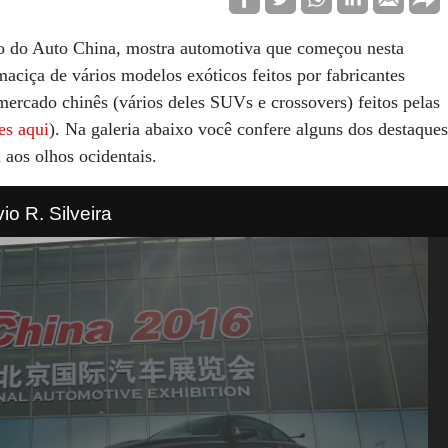
o do Auto China, mostra automotiva que começou nesta
aciça de vários modelos exóticos feitos por fabricantes
ercado chinês (vários deles SUVs e crossovers) feitos pelas
es aqui
). Na galeria abaixo você confere alguns dos destaques
 aos olhos ocidentais.
vio R. Silveira