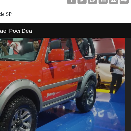
 de SP
ael Poci Déa