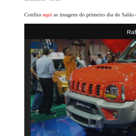
Confira
aqui
as imagens do primeiro dia do Salão
Raf