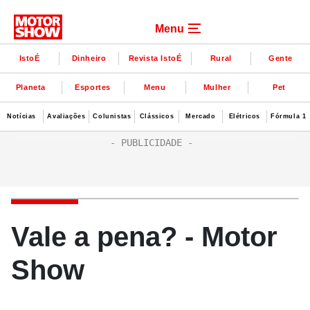
Menu
IstoÉ
Dinheiro
Revista IstoÉ
Rural
Gente
Planeta
Esportes
Menu
Mulher
Pet
Notícias
Avaliações
Colunistas
Clássicos
Mercado
Elétricos
Fórmula 1
Vale a pena? - Motor
Show