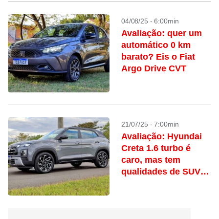
04/08/25 - 6:00min
Avaliação: quer um
automático 0 km
barato? Eis o Fiat
Argo Drive CVT
21/07/25 - 7:00min
Avaliação: Hyundai
Creta 1.6 turbo é
caro, mas tem
qualidades de SUV
médio