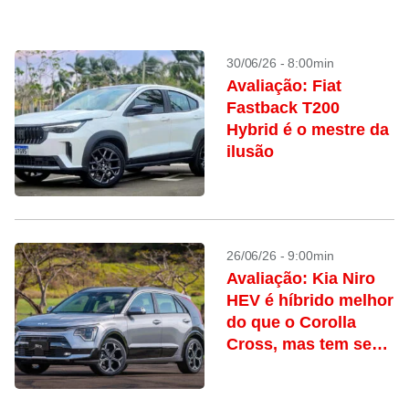
30/06/26 - 8:00min
Avaliação: Fiat
Fastback T200
Hybrid é o mestre da
ilusão
26/06/26 - 9:00min
Avaliação: Kia Niro
HEV é híbrido melhor
do que o Corolla
Cross, mas tem seus
poréns; vale a pena?