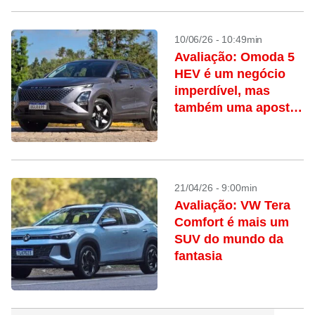
10/06/26 - 10:49min
Avaliação: Omoda 5
HEV é um negócio
imperdível, mas
também uma aposta;
vale a pena?
21/04/26 - 9:00min
Avaliação: VW Tera
Comfort é mais um
SUV do mundo da
fantasia