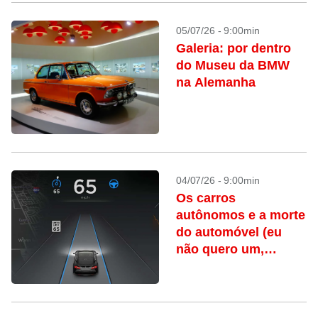
05/07/26 - 9:00min
Galeria: por dentro
do Museu da BMW
na Alemanha
04/07/26 - 9:00min
Os carros
autônomos e a morte
do automóvel (eu
não quero um,
obrigado)