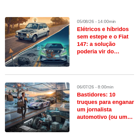
05/08/26 - 14:00min
Elétricos e híbridos
sem estepe e o Fiat
147: a solução
poderia vir do
passado?
06/07/26 - 8:00min
Bastidores: 10
truques para enganar
um jornalista
automotivo (ou um
influenciador)