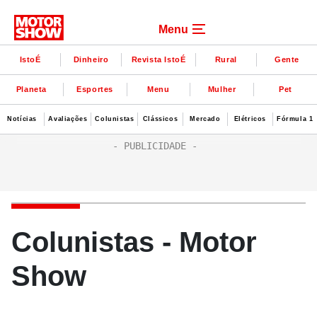
Menu
IstoÉ
Dinheiro
Revista IstoÉ
Rural
Gente
Planeta
Esportes
Menu
Mulher
Pet
Notícias
Avaliações
Colunistas
Clássicos
Mercado
Elétricos
Fórmula 1
Colunistas - Motor
Show