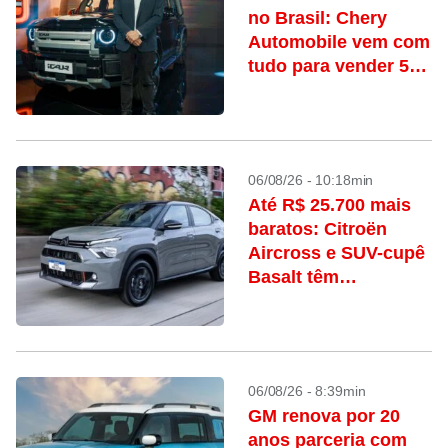
no Brasil: Chery
Automobile vem com
tudo para vender 500
mil carros/ano
06/08/26 - 10:18min
Até R$ 25.700 mais
baratos: Citroën
Aircross e SUV-cupê
Basalt têm
descontos
significativos
06/08/26 - 8:39min
GM renova por 20
anos parceria com