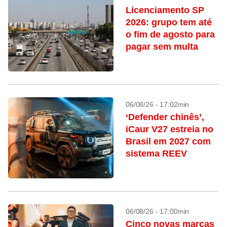
Licenciamento SP
2026: grupo tem até
o fim de agosto para
pagar sem multa
06/08/26 - 17:02min
‘Defender chinês’,
iCaur V27 estreia no
Brasil em 2027 com
sistema REEV
06/08/26 - 17:00min
Cinco novas marcas