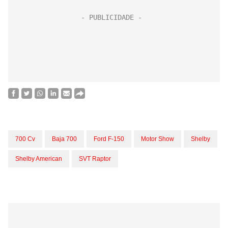
700 Cv
Baja 700
Ford F-150
Motor Show
Shelby
Shelby American
SVT Raptor