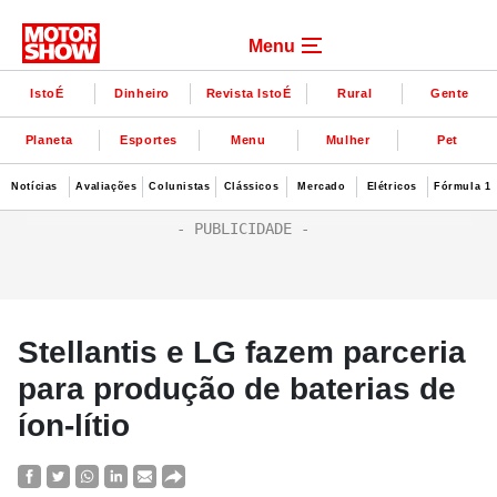
Menu
IstoÉ
Dinheiro
Revista IstoÉ
Rural
Gente
Planeta
Esportes
Menu
Mulher
Pet
Notícias
Avaliações
Colunistas
Clássicos
Mercado
Elétricos
Fórmula 1
Stellantis e LG fazem parceria
para produção de baterias de
íon-lítio