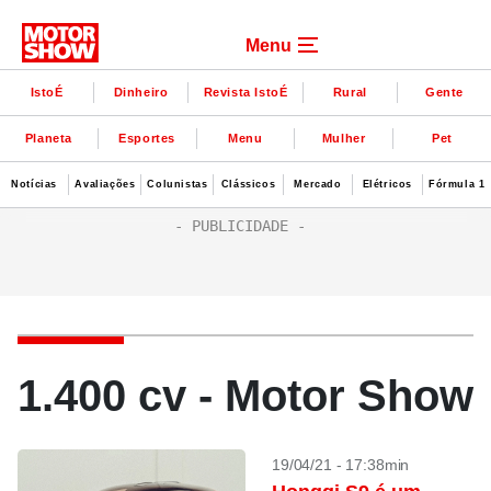
Menu
IstoÉ
Dinheiro
Revista IstoÉ
Rural
Gente
Planeta
Esportes
Menu
Mulher
Pet
Notícias
Avaliações
Colunistas
Clássicos
Mercado
Elétricos
Fórmula 1
1.400 cv - Motor Show
19/04/21 - 17:38min