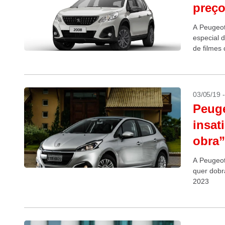
preço
A Peugeot
especial 
de filmes
preço...
03/05/19 
Peuge
insat
obra”
A Peugeot
quer dobr
2023