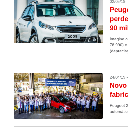
02/05/19 
Peuge
perde
90 mi
Imagine c
78.990) e
(deprecia
versões do
24/04/19 
Novo 
fabri
Peugeot 2
automátic