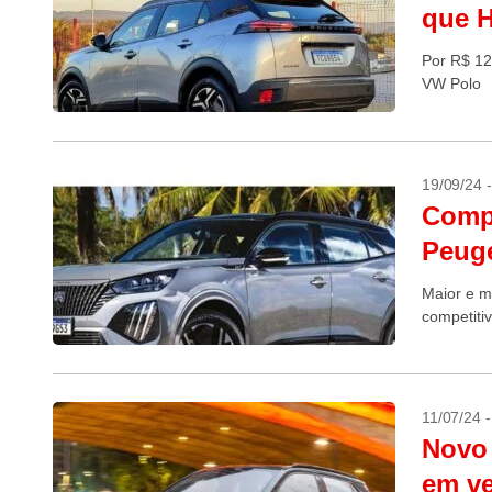
que 
Por R$ 12
VW Polo
19/09/24 
Comp
Peuge
Maior e m
competiti
11/07/24 
Novo 
em ve