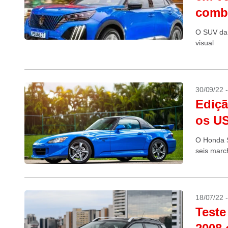
comb
O SUV da 
visual
30/09/22 
Ediçã
os US
O Honda S
seis marc
18/07/22 
Teste