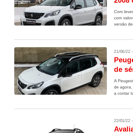
2008 
Com leves
com valor
versão de
21/06/22 
Peuge
de sé
A Peugeot
de agora,
a contar 
22/01/22 
Avali