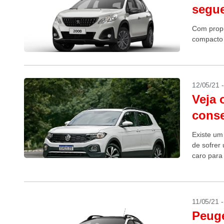
segue
Com propul
compacto
12/05/21 
Veja 
conse
Existe um
de sofrer 
caro para 
11/05/21 
Peuge