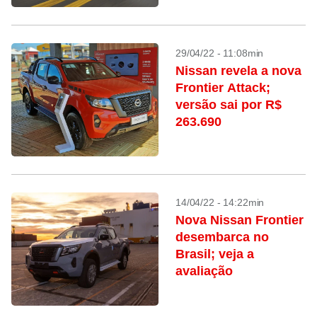
29/04/22 - 11:08min
Nissan revela a nova
Frontier Attack;
versão sai por R$
263.690
14/04/22 - 14:22min
Nova Nissan Frontier
desembarca no
Brasil; veja a
avaliação