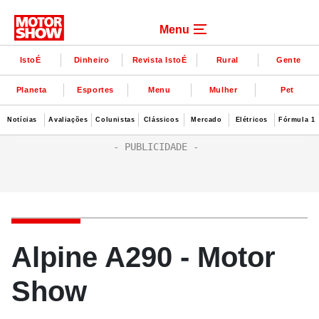
Menu
IstoÉ
Dinheiro
Revista IstoÉ
Rural
Gente
Planeta
Esportes
Menu
Mulher
Pet
Notícias
Avaliações
Colunistas
Clássicos
Mercado
Elétricos
Fórmula 1
Alpine A290 - Motor
Show