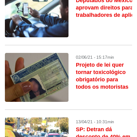
Deputados do México
aprovam direitos para
trabalhadores de aplica
02/06/21 - 15:17min
Projeto de lei quer
tornar toxicológico
obrigatório para
todos os motoristas
13/04/21 - 10:31min
SP: Detran dá
desconto de 40% em