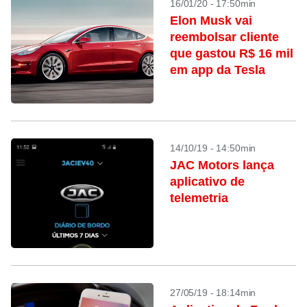
16/01/20 - 17:50min
Elon Musk vai
reembolsar cliente
que gastou R$ 16 mil
em app da Tesla
14/10/19 - 14:50min
JAC Motors lança
aplicativo de
telemetria
27/05/19 - 18:14min