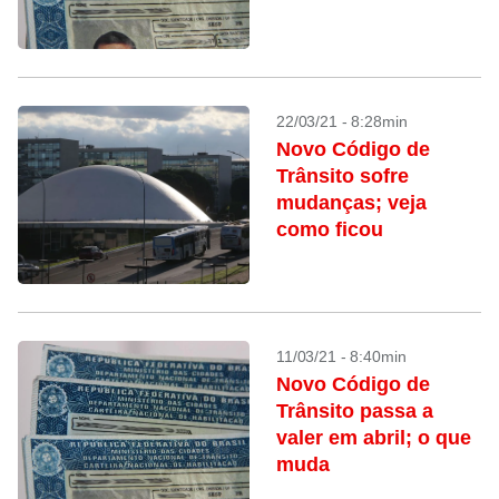
22/03/21 - 8:28min
Novo Código de
Trânsito sofre
mudanças; veja
como ficou
11/03/21 - 8:40min
Novo Código de
Trânsito passa a
valer em abril; o que
muda