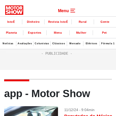
Menu
IstoÉ
Dinheiro
Revista IstoÉ
Rural
Gente
Planeta
Esportes
Menu
Mulher
Pet
Notícias
Avaliações
Colunistas
Clássicos
Mercado
Elétricos
Fórmula 1
app - Motor Show
11/12/24 - 9:04min