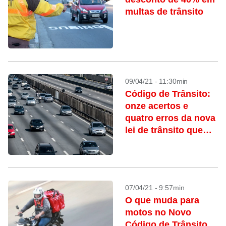
multas de trânsito
09/04/21 - 11:30min
Código de Trânsito:
onze acertos e
quatro erros da nova
lei de trânsito que
entra em vigor na
segunda-feira
07/04/21 - 9:57min
O que muda para
motos no Novo
Código de Trânsito