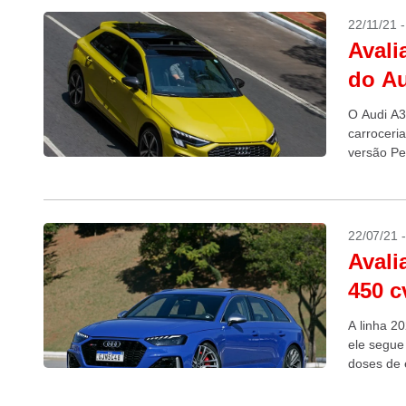
22/11/21 
Avali
do Au
O Audi A3
carroceri
versão Pe
22/07/21 
Avali
450 c
A linha 2
ele segue
doses de