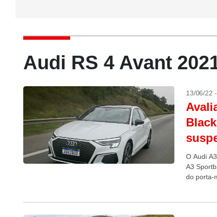
Audi RS 4 Avant 202
13/06/22 
Avali
Black
susp
O Audi A3
A3 Sportb
do porta-