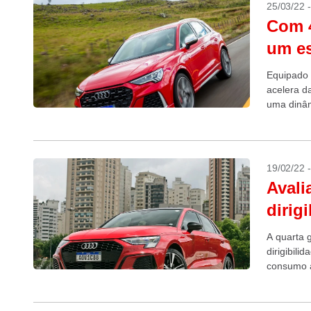
25/03/22 
Com 4
um es
Equipado 
acelera d
uma dinâ
19/02/22 
Avali
dirig
A quarta 
dirigibil
consumo a