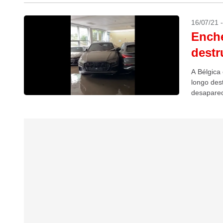
16/07/21 
Enche
destr
A Bélgica
longo des
desaparec
6 Avant,...