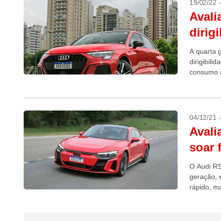
19/02/22 
Avali
dirig
A quarta 
dirigibil
consumo a
04/12/21 
Avali
soar 
O Audi RS
geração, 
rápido, m