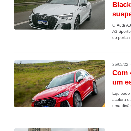
Black
susp
O Audi A3
A3 Sportb
do porta-
25/03/22 
Com 4
um es
Equipado 
acelera d
uma dinâ