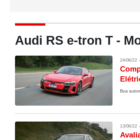
Audi RS e-tron T - M
24/06/22 
Compr
Elétr
Boa auton
13/06/22 
Avali