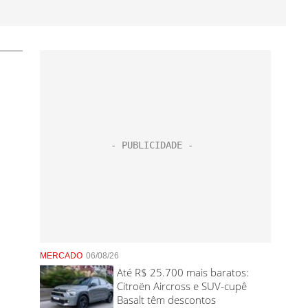
MERCADO
06/08/26
Até R$ 25.700 mais baratos:
Citroën Aircross e SUV-cupê
Basalt têm descontos