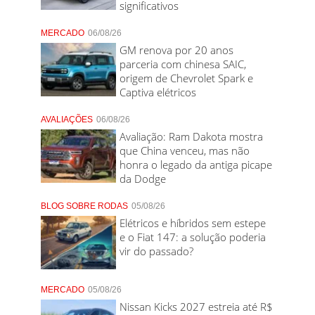
significativos
MERCADO
06/08/26
GM renova por 20 anos
parceria com chinesa SAIC,
origem de Chevrolet Spark e
Captiva elétricos
AVALIAÇÕES
06/08/26
Avaliação: Ram Dakota mostra
que China venceu, mas não
honra o legado da antiga picape
da Dodge
BLOG SOBRE RODAS
05/08/26
Elétricos e híbridos sem estepe
e o Fiat 147: a solução poderia
vir do passado?
MERCADO
05/08/26
Nissan Kicks 2027 estreia até R$