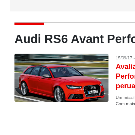
Audi RS6 Avant Perf
15/09/17 
Avali
Perfo
peru
Um míssil
Com mais 