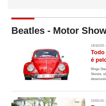
Beatles - Motor Sho
18/10/20 
Todo 
é pel
Ringo Star
Stones, s
desenvolv
bateria pa
15/01/15 