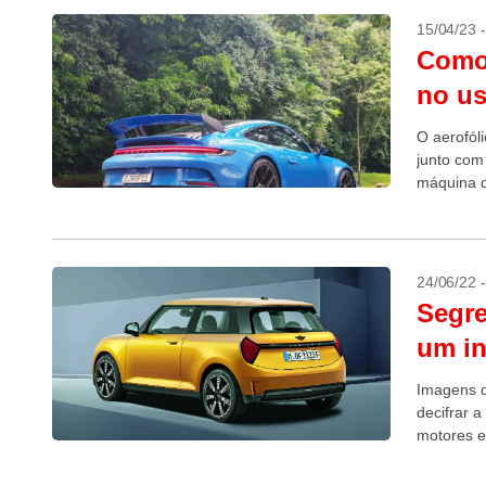
15/04/23 
Como 
no us
O aerofól
junto com
máquina d
24/06/22 
Segre
um in
Imagens d
decifrar 
motores e
misterioso,