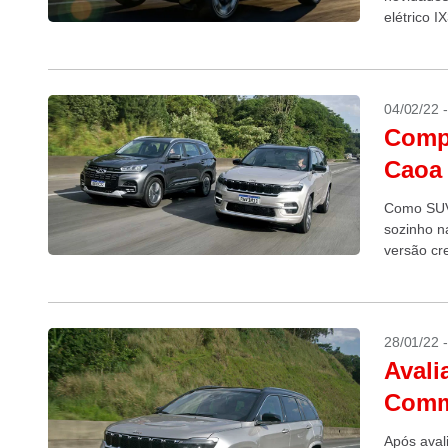
elétrico I
04/02/22 
Comp
Caoa 
Como SUV 
sozinho n
versão cr
vida....
28/01/22 
Avali
Comm
Após avali