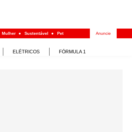
Mulher
Sustentável
Pet
Anuncie
ELÉTRICOS
FÓRMULA 1