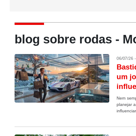
blog sobre rodas - 
06/07/26 
Basti
um jo
influ
Nem sempr
planejar 
influencia