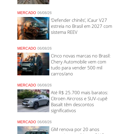
MERCADO
06/08/26
‘Defender chinês’, iCaur V27
estreia no Brasil em 2027 com
sistema REEV
MERCADO
06/08/26
Cinco novas marcas no Brasil:
Chery Automobile vem com
tudo para vender 500 mil
carros/ano
MERCADO
06/08/26
Até R$ 25.700 mais baratos:
Citroën Aircross e SUV-cupê
Basalt têm descontos
significativos
MERCADO
06/08/26
GM renova por 20 anos