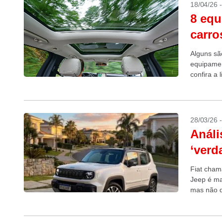
18/04/26 
8 eq
carr
Alguns sã
equipamen
confira a 
28/03/26 
Análi
‘verd
Fiat cham
Jeep é ma
mas não q