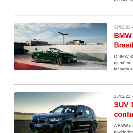
22/02/22 
BMW 4
Brasi
O BMW 420
alemã no B
fechada e
15/02/22 
SUV 1
confi
A BMW div
novidades