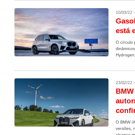
10/03/22 
Gasol
está 
O círculo 
dinâmicos
Hydrogen,
23/02/22 
BMW i
autor
confi
O BMW iX 
versões, na topo de linh
alcance m