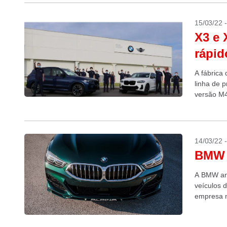
15/03/22 
X3 e 
rápid
A fábrica
linha de 
versão M4
14/03/22 
BMW a
A BMW anu
veículos 
empresa n