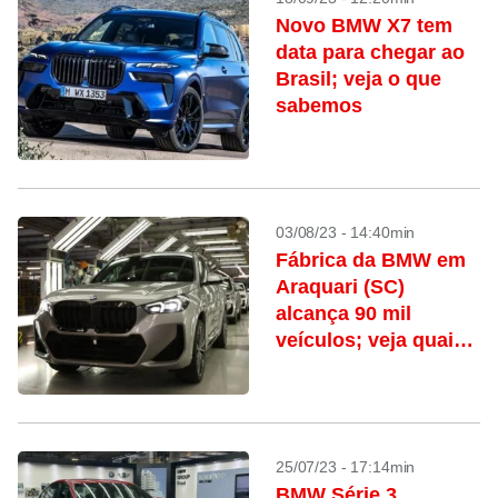
Novo BMW X7 tem
data para chegar ao
Brasil; veja o que
sabemos
03/08/23 - 14:40min
Fábrica da BMW em
Araquari (SC)
alcança 90 mil
veículos; veja quais
são produzidos no
local
25/07/23 - 17:14min
BMW Série 3,