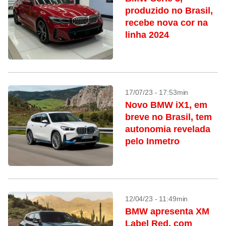
produzido no Brasil,
recebe nova cor na
linha 2024
17/07/23 - 17:53min
Novo BMW iX1, em
breve no Brasil, tem
autonomia revelada
pelo Inmetro
12/04/23 - 11:49min
BMW apresenta XM
Label Red, com