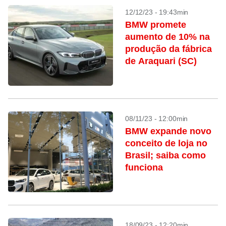
12/12/23 - 19:43min
BMW promete
aumento de 10% na
produção da fábrica
de Araquari (SC)
08/11/23 - 12:00min
BMW expande novo
conceito de loja no
Brasil; saiba como
funciona
18/09/23 - 12:20min