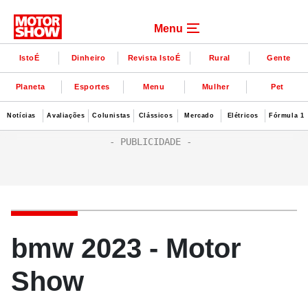
Menu
IstoÉ
Dinheiro
Revista IstoÉ
Rural
Gente
Planeta
Esportes
Menu
Mulher
Pet
Notícias
Avaliações
Colunistas
Clássicos
Mercado
Elétricos
Fórmula 1
bmw 2023 - Motor
Show