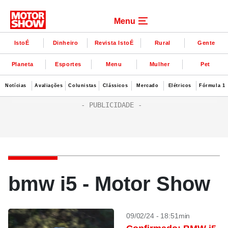
Menu
IstoÉ
Dinheiro
Revista IstoÉ
Rural
Gente
Planeta
Esportes
Menu
Mulher
Pet
Notícias
Avaliações
Colunistas
Clássicos
Mercado
Elétricos
Fórmula 1
bmw i5 - Motor Show
09/02/24 - 18:51min