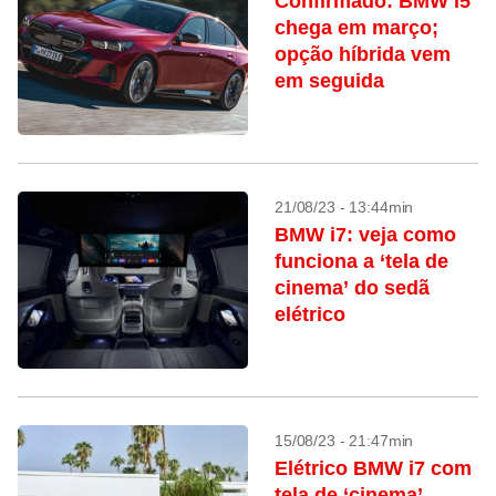
Confirmado: BMW i5
chega em março;
opção híbrida vem
em seguida
21/08/23 - 13:44min
BMW i7: veja como
funciona a ‘tela de
cinema’ do sedã
elétrico
15/08/23 - 21:47min
Elétrico BMW i7 com
tela de ‘cinema’