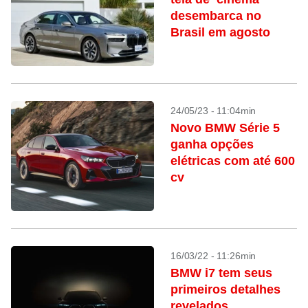
desembarca no
Brasil em agosto
24/05/23 - 11:04min
Novo BMW Série 5
ganha opções
elétricas com até 600
cv
16/03/22 - 11:26min
BMW i7 tem seus
primeiros detalhes
revelados