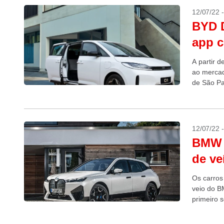
12/07/22 
BYD D
app c
A partir 
ao mercad
de São Pa
12/07/22 
BMW s
de ve
Os carros
veio do B
primeiro 
veículos d