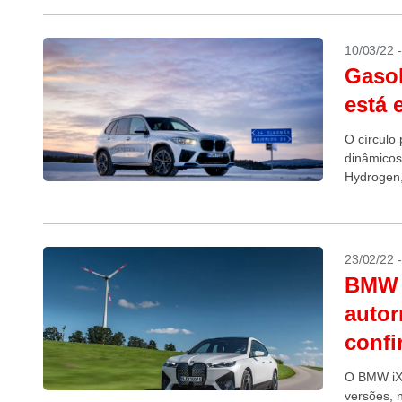
10/03/22 
Gasol
está 
O círculo 
dinâmicos
Hydrogen,
23/02/22 
BMW i
autor
confi
O BMW iX 
versões, na topo de linh