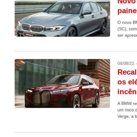
Novo 
paine
O novo BM
(SC), com
ser apres
08/08/22 
Recal
os el
incên
A BMW rea
um risco 
Verge, a b