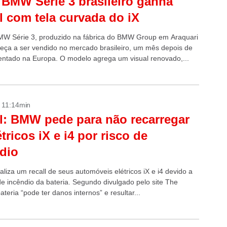
BMW Série 3 brasileiro ganha
l com tela curvada do iX
W Série 3, produzido na fábrica do BMW Group em Araquari
eça a ser vendido no mercado brasileiro, um mês depois de
entado na Europa. O modelo agrega um visual renovado,...
- 11:14min
l: BMW pede para não recarregar
étricos iX e i4 por risco de
dio
liza um recall de seus automóveis elétricos iX e i4 devido a
de incêndio da bateria. Segundo divulgado pelo site The
ateria “pode ter danos internos” e resultar...