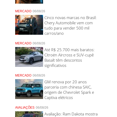
MERCADO
06/08/26
Cinco novas marcas no Brasil:
Chery Automobile vem com
tudo para vender 500 mil
carros/ano
MERCADO
06/08/26
Até R$ 25.700 mais baratos:
Citroën Aircross e SUV-cupê
Basalt têm descontos
significativos
MERCADO
06/08/26
GM renova por 20 anos
parceria com chinesa SAIC,
origem de Chevrolet Spark e
Captiva elétricos
AVALIAÇÕES
06/08/26
Avaliação: Ram Dakota mostra