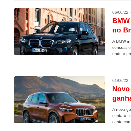
06/06/22 
BMW i
no Br
A BMW ini
concessio
onde é pr
01/06/22 
Novo 
ganha
A nova ge
contará c
conta com 