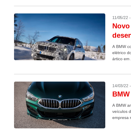
11/05/22 
Novo 
desen
A BMW con
elétrico 
ártico em 
14/03/22 
BMW a
A BMW anu
veículos 
empresa n