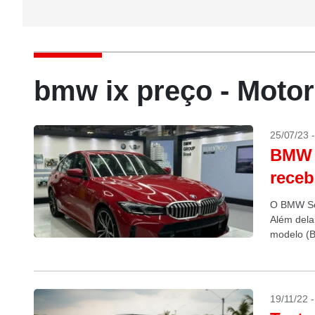
bmw ix preço - Moto
25/07/23 
BMW S
receb
O BMW Sér
Além dela
modelo (B
e...
19/11/22 