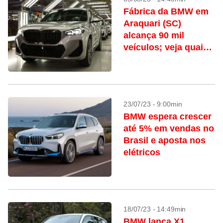
Fábrica da BMW em
Araquari (SC)
alcança 90 mil
veículos; veja quais
são produzidos no
local
23/07/23 - 9:00min
BMW espera crescer
até 5% em vendas no
Brasil e aposta nos
elétricos
18/07/23 - 14:49min
BMW lança X1