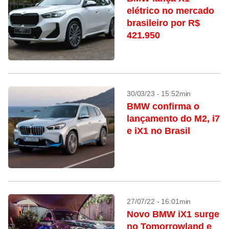
elétrico no mercado
brasileiro por R$
421.950
30/03/23 - 15:52min
BMW confirma o
lançamento do M2, i7
e iX1 no Brasil
27/07/22 - 16:01min
Novo BMW iX1 surge
no Tomorrowland e