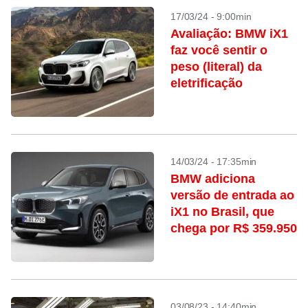
17/03/24 - 9:00min
Avaliação: BMW iX1
faz você sentir o
peso (literal) da
eletrificação
14/03/24 - 17:35min
BMW adiciona
versão de entrada ao
iX1 no Brasil, que
chega por R$ 359.950
03/08/23 - 14:40min