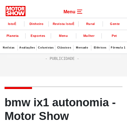
Menu
IstoÉ
Dinheiro
Revista IstoÉ
Rural
Gente
Planeta
Esportes
Menu
Mulher
Pet
Notícias
Avaliações
Colunistas
Clássicos
Mercado
Elétricos
Fórmula 1
bmw ix1 autonomia -
Motor Show