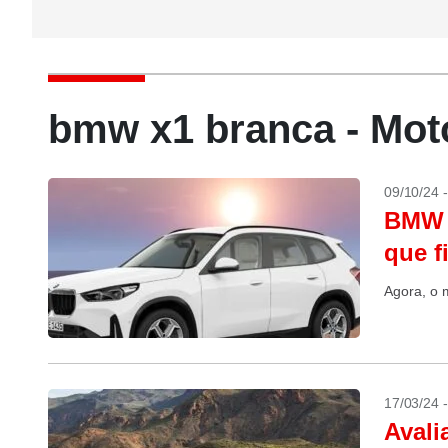
bmw x1 branca - Mo
09/10/24 
BMW t
que f
Agora, o 
17/03/24 
Avali