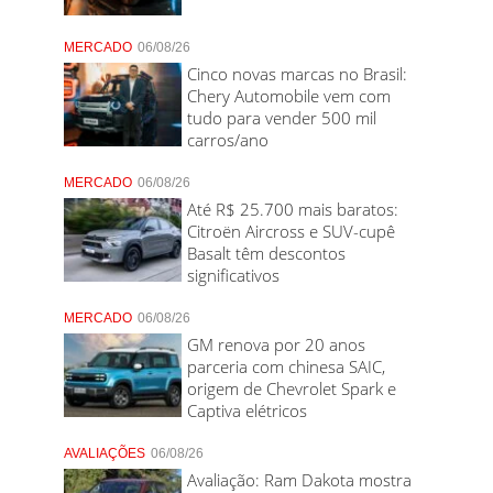
MERCADO
06/08/26
Cinco novas marcas no Brasil:
Chery Automobile vem com
tudo para vender 500 mil
carros/ano
MERCADO
06/08/26
Até R$ 25.700 mais baratos:
Citroën Aircross e SUV-cupê
Basalt têm descontos
significativos
MERCADO
06/08/26
GM renova por 20 anos
parceria com chinesa SAIC,
origem de Chevrolet Spark e
Captiva elétricos
AVALIAÇÕES
06/08/26
Avaliação: Ram Dakota mostra