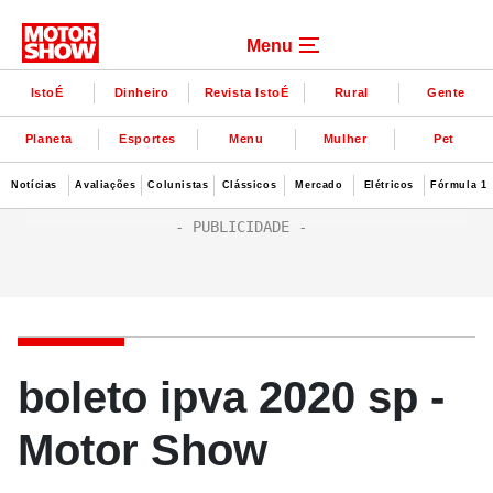
Menu
IstoÉ
Dinheiro
Revista IstoÉ
Rural
Gente
Planeta
Esportes
Menu
Mulher
Pet
Notícias
Avaliações
Colunistas
Clássicos
Mercado
Elétricos
Fórmula 1
boleto ipva 2020 sp -
Motor Show