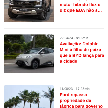
motor híbrido flex e
diz que EUA não são
prioridade
22/04/24 - 8:15min
Avaliação: Dolphin
Mini é filho de peixe
que a BYD lança para
a cidade
11/08/23 - 17:23min
Ford repassa
propriedade de
fábrica para governo