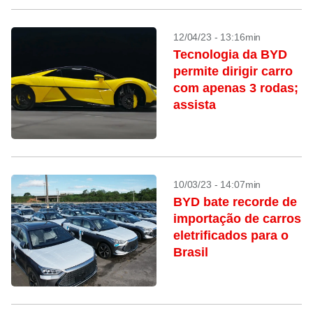
12/04/23 - 13:16min
Tecnologia da BYD
permite dirigir carro
com apenas 3 rodas;
assista
10/03/23 - 14:07min
BYD bate recorde de
importação de carros
eletrificados para o
Brasil