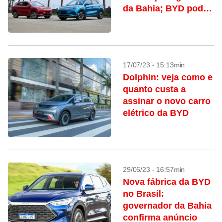
da Bahia; BYD pode
assumir
17/07/23 - 15:13min
Dolphin: veja como e
quanto custa a
assinar o novo carro
elétrico da BYD
29/06/23 - 16:57min
Nova fábrica da BYD
no Brasil:
governador da Bahia
confirma anúncio