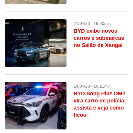
21/04/23 - 16:30min
BYD exibe novos
carros e submarcas
no Salão de Xangai
14/04/23 - 16:21min
BYD Song Plus DM-i
vira carro de polícia;
assista e veja como
ficou