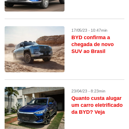
17/05/23 - 10:47min
BYD confirma a
chegada de novo
SUV ao Brasil
23/04/23 - 8:23min
Quanto custa alugar
um carro eletrificado
da BYD? Veja