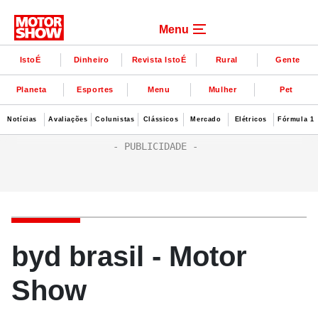
Menu
IstoÉ
Dinheiro
Revista IstoÉ
Rural
Gente
Planeta
Esportes
Menu
Mulher
Pet
Notícias
Avaliações
Colunistas
Clássicos
Mercado
Elétricos
Fórmula 1
byd brasil - Motor
Show