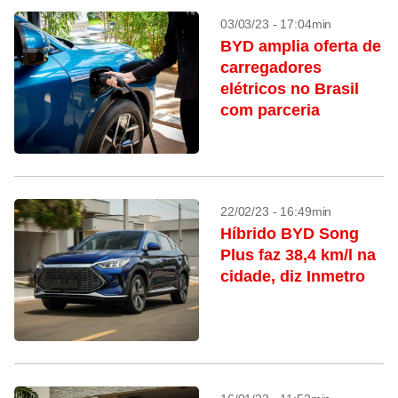
03/03/23 - 17:04min
BYD amplia oferta de
carregadores
elétricos no Brasil
com parceria
22/02/23 - 16:49min
Híbrido BYD Song
Plus faz 38,4 km/l na
cidade, diz Inmetro