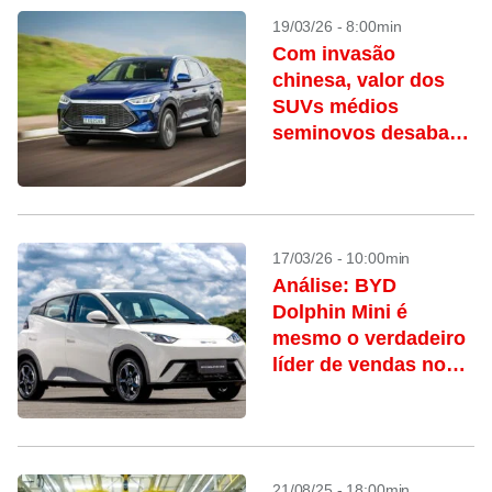
19/03/26 - 8:00min
Com invasão
chinesa, valor dos
SUVs médios
seminovos desaba;
confira a
desvalorização
17/03/26 - 10:00min
Análise: BYD
Dolphin Mini é
mesmo o verdadeiro
líder de vendas no
varejo brasileiro?
21/08/25 - 18:00min