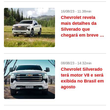
16/08/23 - 11:38min
Chevrolet revela
mais detalhes da
Silverado que
chegará em breve ao
Brasil
08/08/23 - 14:32min
Chevrolet Silverado
terá motor V8 e será
exibida no Brasil em
agosto