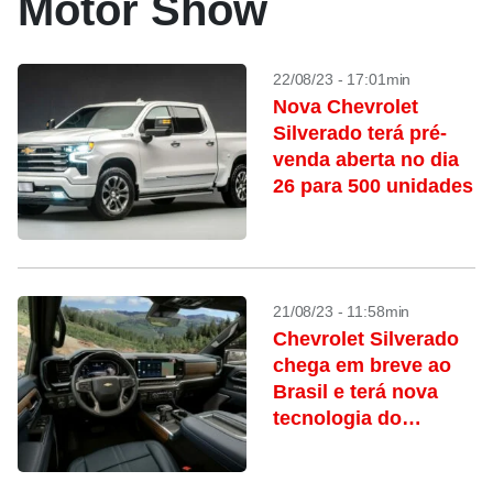
Motor Show
22/08/23 - 17:01min
Nova Chevrolet
Silverado terá pré-
venda aberta no dia
26 para 500 unidades
21/08/23 - 11:58min
Chevrolet Silverado
chega em breve ao
Brasil e terá nova
tecnologia do
Google; conheça