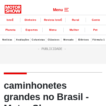
Menu
IstoÉ
Dinheiro
Revista IstoÉ
Rural
Gente
Planeta
Esportes
Menu
Mulher
Pet
Notícias
Avaliações
Colunistas
Clássicos
Mercado
Elétricos
Fórmula 1
caminhonetes
grandes no Brasil -