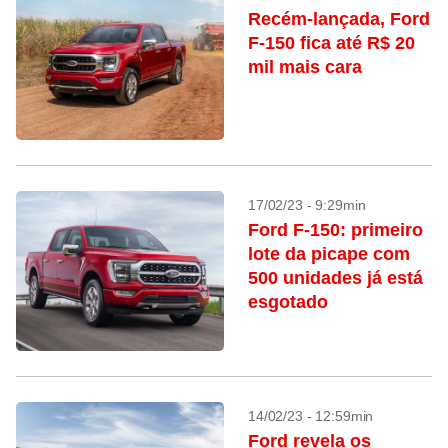
Recém-lançada, Ford
F-150 fica até R$ 20
mil mais cara
17/02/23 - 9:29min
Ford F-150: primeiro
lote da picape com
500 unidades já está
esgotado
14/02/23 - 12:59min
Ford revela os