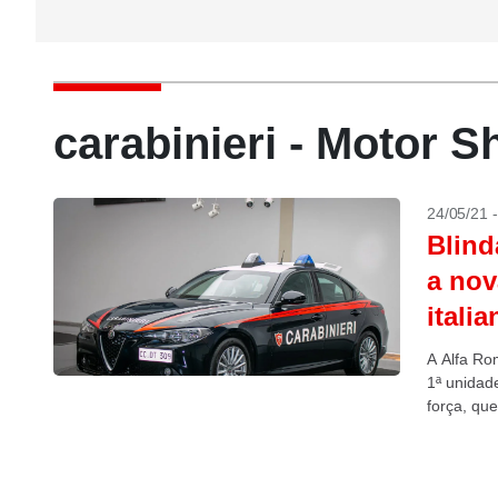
carabinieri - Motor 
24/05/21 
Blind
a nov
italia
A Alfa Ro
1ª unidad
força, que 