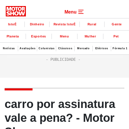
Menu
IstoÉ
Dinheiro
Revista IstoÉ
Rural
Gente
Planeta
Esportes
Menu
Mulher
Pet
Notícias
Avaliações
Colunistas
Clássicos
Mercado
Elétricos
Fórmula 1
carro por assinatura
vale a pena? - Motor