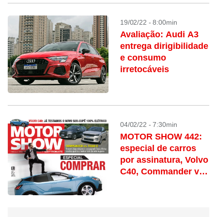
19/02/22 - 8:00min
Avaliação: Audi A3
entrega dirigibilidade
e consumo
irretocáveis
04/02/22 - 7:30min
MOTOR SHOW 442:
especial de carros
por assinatura, Volvo
C40, Commander vs.
Tiggo 8, Audi RS3,
Renegade turbo e
muito mais