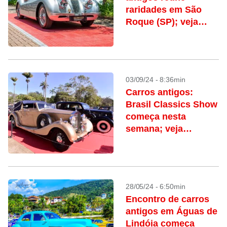
raridades em São
Roque (SP); veja
programação
03/09/24 - 8:36min
Carros antigos:
Brasil Classics Show
começa nesta
semana; veja
programação,
ingressos e onde
comprar
28/05/24 - 6:50min
Encontro de carros
antigos em Águas de
Lindóia começa