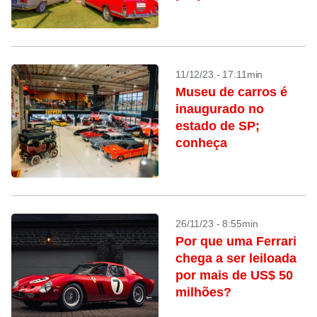
participar
11/12/23 - 17:11min
Museu de carros é
inaugurado no
estado de SP;
conheça
26/11/23 - 8:55min
Por que uma Ferrari
chega a ser leiloada
por mais de US$ 50
milhões?