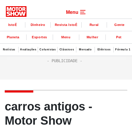
Menu
IstoÉ
Dinheiro
Revista IstoÉ
Rural
Gente
Planeta
Esportes
Menu
Mulher
Pet
Notícias
Avaliações
Colunistas
Clássicos
Mercado
Elétricos
Fórmula 1
carros antigos -
Motor Show