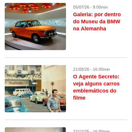
05/07/26 - 9:00min
Galeria: por dentro
do Museu da BMW
na Alemanha
21/03/26 - 16:00min
O Agente Secreto:
veja alguns carros
emblemáticos do
filme
22/12/25 - 16:00min