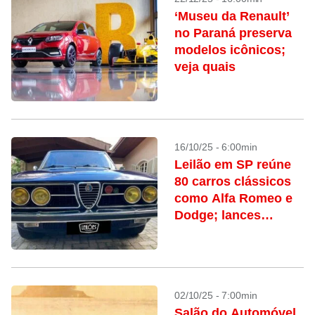
‘Museu da Renault’
no Paraná preserva
modelos icônicos;
veja quais
16/10/25 - 6:00min
Leilão em SP reúne
80 carros clássicos
como Alfa Romeo e
Dodge; lances
partem de R$ 11 mil
02/10/25 - 7:00min
Salão do Automóvel