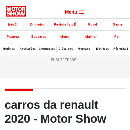
Menu
IstoÉ
Dinheiro
Revista IstoÉ
Rural
Gente
Planeta
Esportes
Menu
Mulher
Pet
Notícias
Avaliações
Colunistas
Clássicos
Mercado
Elétricos
Fórmula 1
carros da renault
2020 - Motor Show