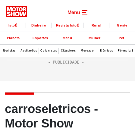
Menu
IstoÉ
Dinheiro
Revista IstoÉ
Rural
Gente
Planeta
Esportes
Menu
Mulher
Pet
Notícias
Avaliações
Colunistas
Clássicos
Mercado
Elétricos
Fórmula 1
carroseletricos -
Motor Show