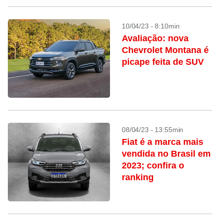
10/04/23 - 8:10min
Avaliação: nova
Chevrolet Montana é
picape feita de SUV
08/04/23 - 13:55min
Fiat é a marca mais
vendida no Brasil em
2023; confira o
ranking