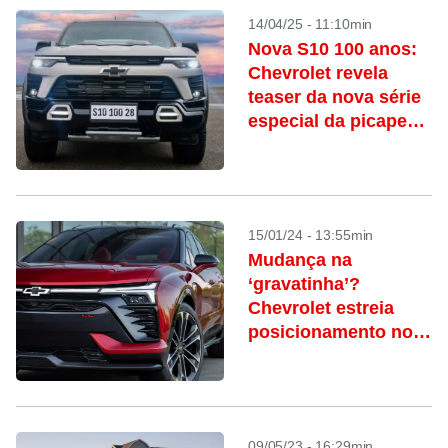
14/04/25 - 11:10min
Nova S10 100 anos:
Chevrolet revela
teaser da nova série
especial da picape
para o Brasil
15/01/24 - 13:55min
Mudança na
‘gravatinha’?
Chevrolet estreia
posicionamento no
Brasil
09/05/23 - 16:29min