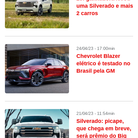
uma Silverado e mais
2 carros
24/04/23 - 17:00min
Chevrolet Blazer
elétrico é testado no
Brasil pela GM
21/04/23 - 11:54min
Silverado: picape,
que chega em breve,
será prêmio do Big