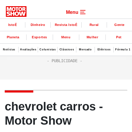
Menu
IstoÉ
Dinheiro
Revista IstoÉ
Rural
Gente
Planeta
Esportes
Menu
Mulher
Pet
Notícias
Avaliações
Colunistas
Clássicos
Mercado
Elétricos
Fórmula 1
chevrolet carros -
Motor Show