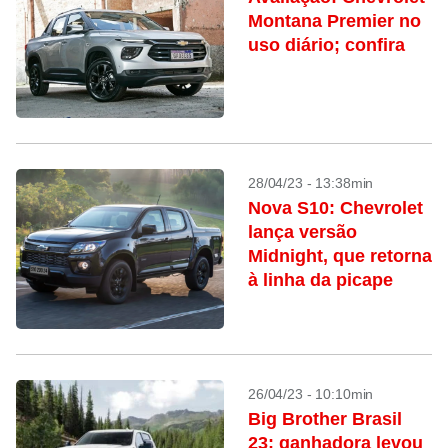
Montana Premier no
uso diário; confira
28/04/23 - 13:38min
Nova S10: Chevrolet
lança versão
Midnight, que retorna
à linha da picape
26/04/23 - 10:10min
Big Brother Brasil
23: ganhadora levou