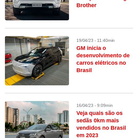
Brother
19/04/23 - 11:40min
GM inicia o
desenvolvimento de
carros elétricos no
Brasil
16/04/23 - 9:09min
Veja quais são os
sedãs 0km mais
vendidos no Brasil
em 2023