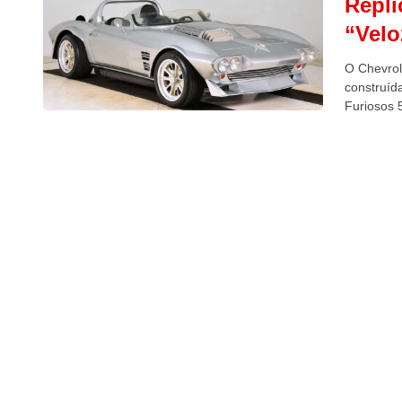
Répli
“Velo
O Chevrol
construíd
Furiosos 