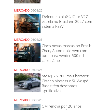
MERCADO
06/08/26
‘Defender chinês’, iCaur V27
estreia no Brasil em 2027 com
sistema REEV
MERCADO
06/08/26
Cinco novas marcas no Brasil:
Chery Automobile vem com
tudo para vender 500 mil
carros/ano
MERCADO
06/08/26
Até R$ 25.700 mais baratos:
Citroën Aircross e SUV-cupê
Basalt têm descontos
significativos
MERCADO
06/08/26
GM renova por 20 anos