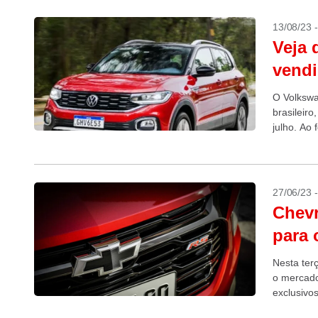
13/08/23 
Veja 
vendi
O Volkswa
brasileir
julho. Ao
27/06/23 
Chevr
para 
Nesta ter
o mercado
exclusivo
oferecida 