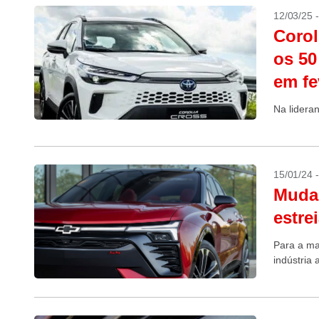
12/03/25 
Corol
os 50
em fe
Na lidera
15/01/24 
Mudan
estre
Para a ma
indústria 