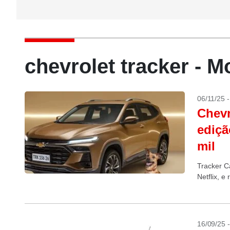
chevrolet tracker - 
06/11/25 
Chevr
ediçã
mil
Tracker C
Netflix, e
16/09/25 