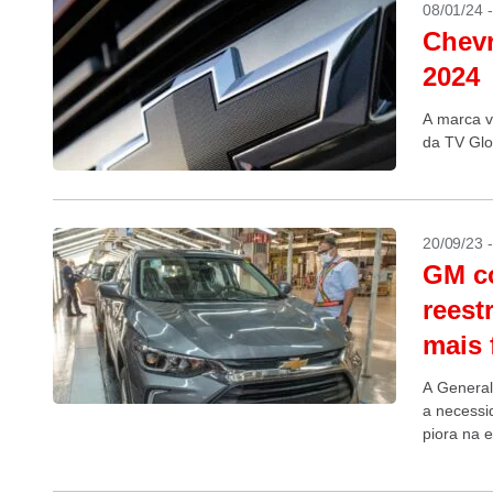
08/01/24 
Chevr
2024
A marca v
da TV Gl
20/09/23 
GM c
reest
mais 
A General
a necessi
piora na 