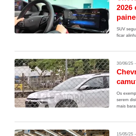
2026 
painel
SUV segu
ficar ali
30/06/25 
Chevr
camuf
Os exempl
serem dis
mais bara
15/05/25 