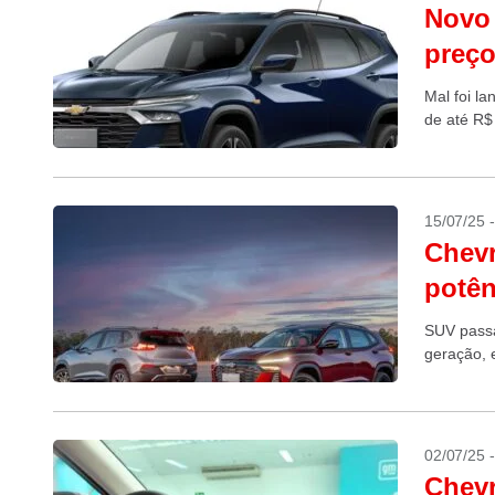
Novo 
preç
Mal foi l
de até R$
15/07/25 
Chevr
potên
SUV passa
geração, 
02/07/25 
Chevr