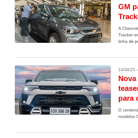
GM pa
Track
A Chevrol
Tracker e
linha de 
14/04/25 
Nova 
tease
para 
O centená
modelos O