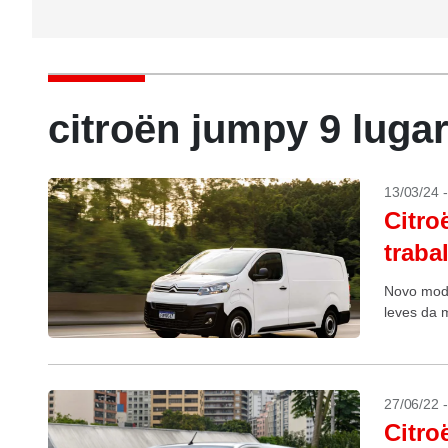
citroën jumpy 9 luga
13/03/24 
Citro
traba
Novo mode
leves da 
27/06/22 
Citro