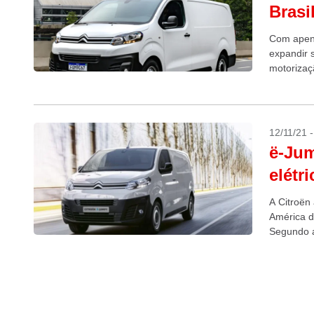
Brasi
Com apena
expandir 
motorizaç
Paulo e Ri
12/11/21 
ë-Jum
elétr
A Citroën 
América d
Segundo a