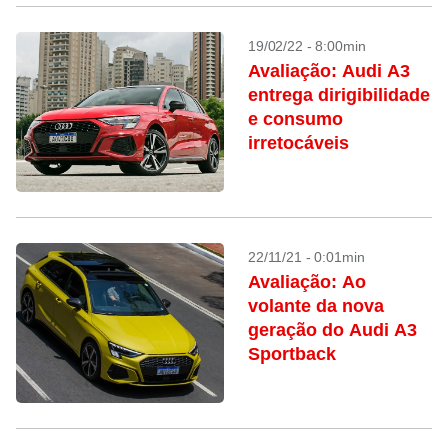
19/02/22 - 8:00min
Avaliação: Audi A3
entrega dirigibilidade
e consumo
irretocáveis
22/11/21 - 0:01min
Avaliação: Ao
volante da nova
geração do Audi A3
Sportback