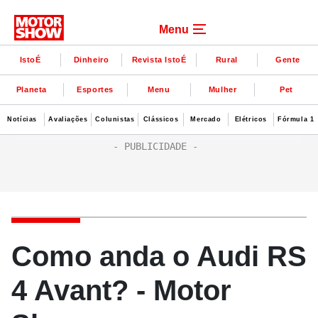
Menu
IstoÉ
Dinheiro
Revista IstoÉ
Rural
Gente
Planeta
Esportes
Menu
Mulher
Pet
Notícias
Avaliações
Colunistas
Clássicos
Mercado
Elétricos
Fórmula 1
Como anda o Audi RS
4 Avant? - Motor