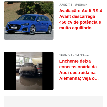
22/07/21 - 8:00min
Avaliação: Audi RS 4
Avant descarrega
450 cv de potência e
muito equilíbrio
16/07/21 - 14:33min
Enchente deixa
concessionária da
Audi destruída na
Alemanha; veja o
vídeo