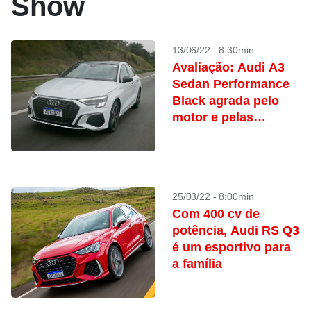
Show
13/06/22 - 8:30min
Avaliação: Audi A3
Sedan Performance
Black agrada pelo
motor e pelas
suspensões
25/03/22 - 8:00min
Com 400 cv de
potência, Audi RS Q3
é um esportivo para
a família