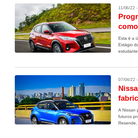
11/06/22 
Progr
como 
Esta é a 
Estágio d
estudante
presente: 
07/04/22 
Nissa
fabri
A Nissan p
futuros p
Resende, 