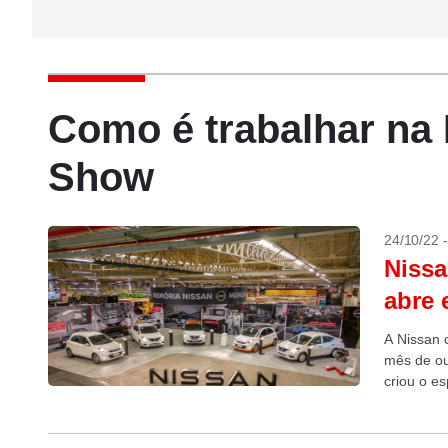
Como é trabalhar na
Show
24/10/22 
Nissa
abre 
A Nissan 
mês de ou
criou o e