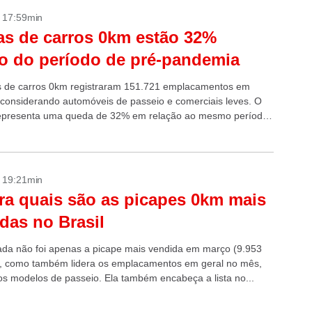
- 17:59min
s de carros 0km estão 32%
o do período de pré-pandemia
 de carros 0km registraram 151.721 emplacamentos em
so considerando automóveis de passeio e comerciais leves. O
epresenta uma queda de 32% em relação ao mesmo período
u seja...
- 19:21min
ra quais são as picapes 0km mais
das no Brasil
rada não foi apenas a picape mais vendida em março (9.953
, como também lidera os emplacamentos em geral no mês,
 os modelos de passeio. Ela também encabeça a lista no...