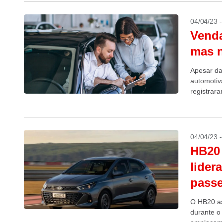
04/04/23 
Venda
mas n
Apesar das
automotiv
registrar
ante o me
04/04/23 
HB20
lider
passe
O HB20 as
durante o