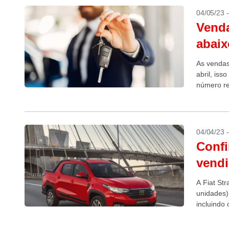
04/05/23 
Venda
abaix
As vendas
abril, is
número r
de 2019, o
04/04/23 
Confi
vendi
A Fiat St
unidades)
incluindo