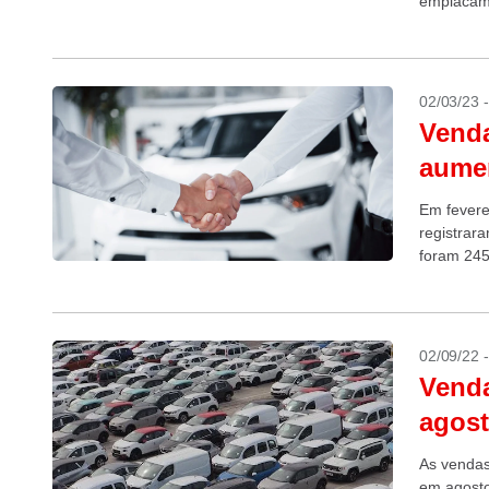
emplacame
em feverei
02/03/23 
Venda
aume
Em fevere
registrar
foram 245
de passeio
02/09/22 
Vend
agost
As vendas
em agost