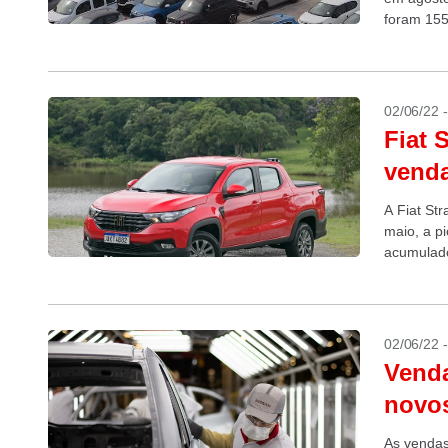
foram 155
02/06/22 
Fiat 
venda
A Fiat St
maio, a p
acumulado
entre...
02/06/22 
Venda
novo
As vendas