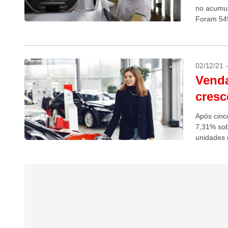
no acumul
Foram 549
02/12/21 
Venda
cresc
Após cinc
7,31% so
unidades 
Federação