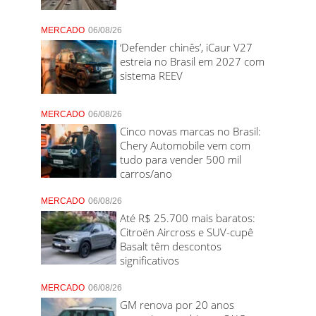
MERCADO
06/08/26
‘Defender chinês’, iCaur V27
estreia no Brasil em 2027 com
sistema REEV
MERCADO
06/08/26
Cinco novas marcas no Brasil:
Chery Automobile vem com
tudo para vender 500 mil
carros/ano
MERCADO
06/08/26
Até R$ 25.700 mais baratos:
Citroën Aircross e SUV-cupê
Basalt têm descontos
significativos
MERCADO
06/08/26
GM renova por 20 anos