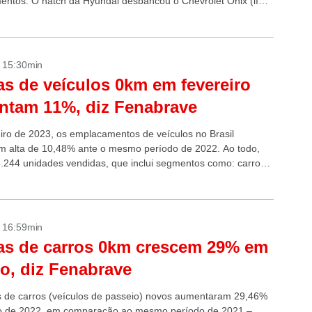
ntos. O hatch da Hyundai desbancou o Chevrolet Onix (líder
ro),...
- 15:30min
s de veículos 0km em fevereiro
ntam 11%, diz Fenabrave
iro de 2023, os emplacamentos de veículos no Brasil
am alta de 10,48% ante o mesmo período de 2022. Ao todo,
.244 unidades vendidas, que inclui segmentos como: carros
, comerciais...
- 16:59min
as de carros 0km crescem 29% em
o, diz Fenabrave
 de carros (veículos de passeio) novos aumentaram 29,46%
o de 2022, em comparação ao mesmo período de 2021 –