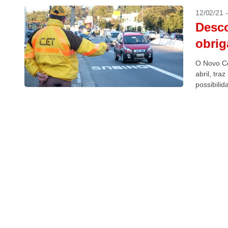
12/02/21 
Desco
obrig
O Novo Cód
abril, tra
possibilid