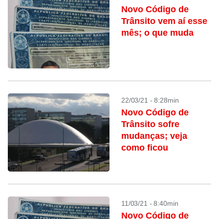
Novo Código de
Trânsito vem aí esse
mês; o que muda
22/03/21 - 8:28min
Novo Código de
Trânsito sofre
mudanças; veja
como ficou
11/03/21 - 8:40min
Novo Código de