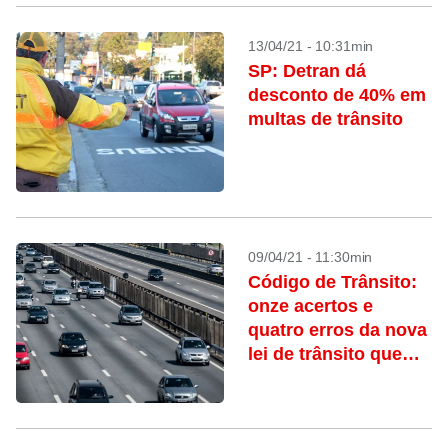
13/04/21 - 10:31min
SP: Detran dá
desconto de 40% em
multas de trânsito
09/04/21 - 11:30min
Código de Trânsito:
onze acertos e
quatro erros da nova
lei de trânsito que
entra em vigor na
segunda-feira