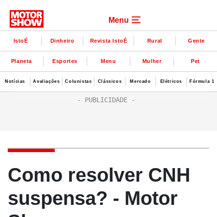
Menu
IstoÉ
Dinheiro
Revista IstoÉ
Rural
Gente
Planeta
Esportes
Menu
Mulher
Pet
Notícias
Avaliações
Colunistas
Clássicos
Mercado
Elétricos
Fórmula 1
Como resolver CNH
suspensa? - Motor