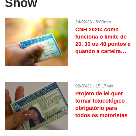
Show
24/02/26 - 8:00min
CNH 2026: como
funciona o limite de
20, 30 ou 40 pontos e
quando a carteira
pode ser suspensa
02/06/21 - 15:17min
Projeto de lei quer
tornar toxicológico
obrigatório para
todos os motoristas