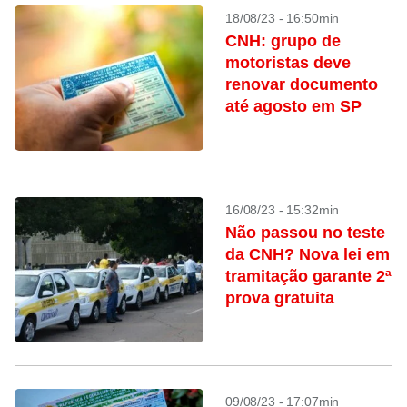
18/08/23 - 16:50min
CNH: grupo de
motoristas deve
renovar documento
até agosto em SP
16/08/23 - 15:32min
Não passou no teste
da CNH? Nova lei em
tramitação garante 2ª
prova gratuita
09/08/23 - 17:07min