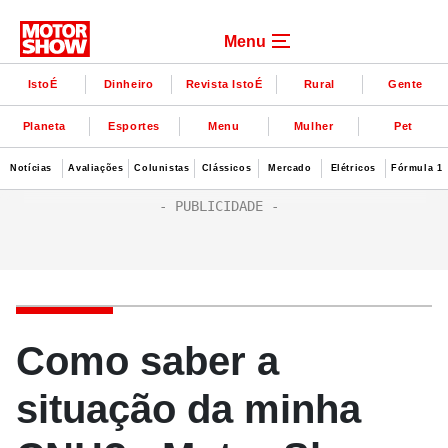
Menu
IstoÉ
Dinheiro
Revista IstoÉ
Rural
Gente
Planeta
Esportes
Menu
Mulher
Pet
Notícias
Avaliações
Colunistas
Clássicos
Mercado
Elétricos
Fórmula 1
Como saber a
situação da minha