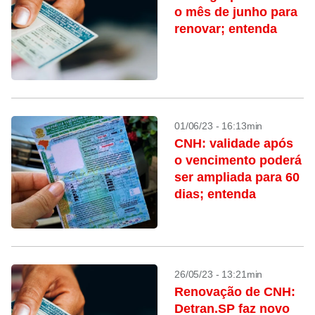
o mês de junho para
renovar; entenda
01/06/23 - 16:13min
CNH: validade após
o vencimento poderá
ser ampliada para 60
dias; entenda
26/05/23 - 13:21min
Renovação de CNH:
Detran.SP faz novo