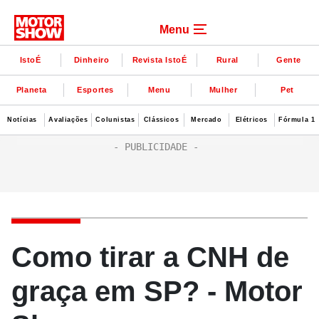
Menu
IstoÉ
Dinheiro
Revista IstoÉ
Rural
Gente
Planeta
Esportes
Menu
Mulher
Pet
Notícias
Avaliações
Colunistas
Clássicos
Mercado
Elétricos
Fórmula 1
Como tirar a CNH de
graça em SP? - Motor