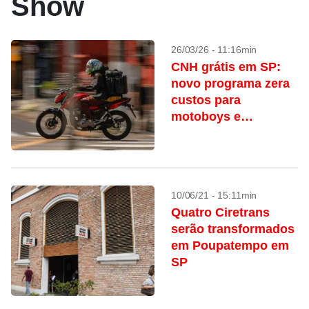
Show
26/03/26 - 11:16min
CNH grátis em SP:
novo programa zera
custos para
motoboys e
motoristas
profissionais
10/06/21 - 15:11min
Quatro Ciretrans
serão transformados
em Poupatempo em
SP